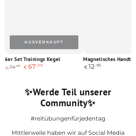
AUSVERKAUFT
6er Set Trainings Kegel
Magnetisches Handtu
,00
Regulärer
,95
67
12
,95
74
€
€
€
Preis
Regulärer
Verkaufspreis
Preis
✨Werde Teil unserer
Community✨
#reitübungenfürjedentag
Mittlerweile haben wir auf Social Media