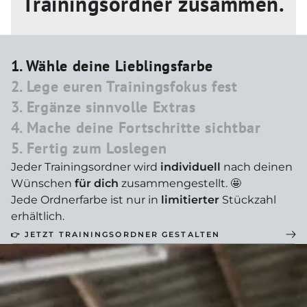
Trainingsordner zusammen.
1. Wähle deine Lieblingsfarbe
2. Lege euren Trainingsfokus fest
3. Ergänze sinnvolle Extras
4. Mache deine Fortschritte sichtbar
5. Fertig zum Loslegen
Jeder Trainingsordner wird
individuell
nach deinen
Wünschen
für dich
zusammengestellt. 🤩
Jede Ordnerfarbe ist nur in
limitierter
Stückzahl
erhältlich.
👉 JETZT TRAININGSORDNER GESTALTEN