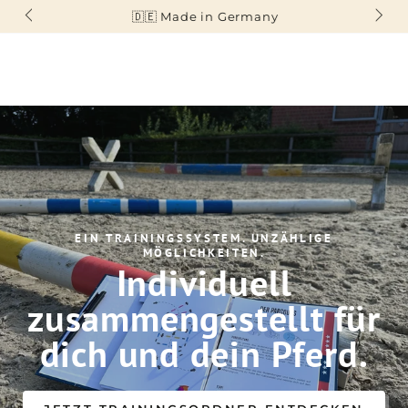
ZUM INHALT
🇩🇪 Made in Germany
SPRINGEN
EIN TRAININGSSYSTEM. UNZÄHLIGE
MÖGLICHKEITEN.
Individuell
zusammengestellt für
dich und dein Pferd.