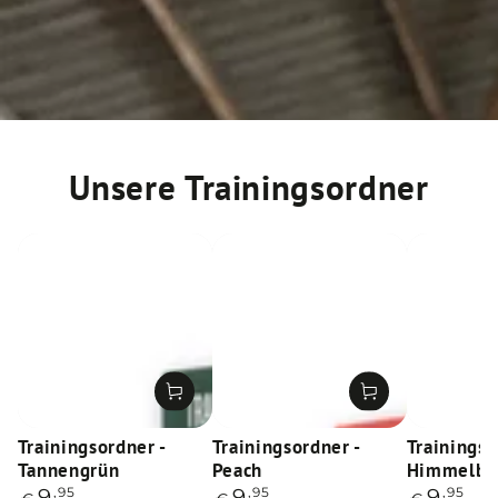
Unsere Trainingsordner
Trainingsordner -
Trainingsordner -
Trainingso
Tannengrün
Peach
Himmelbl
Regulärer
,95
Regulärer
,95
Reguläre
,95
9
9
9