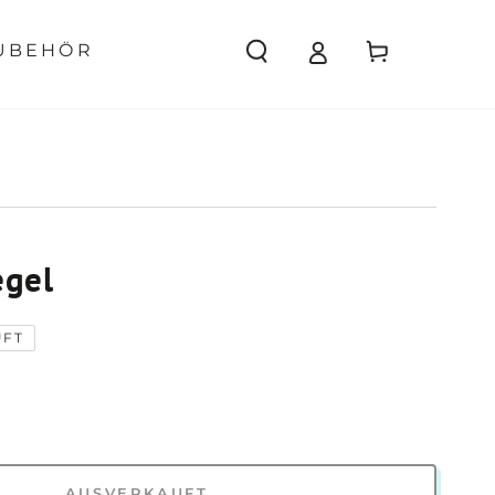
Warenkorb
UBEHÖR
egel
UFT
AUSVERKAUFT