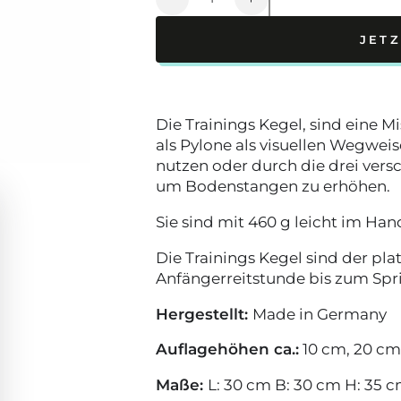
Verringere
Erhöhe
die
die
JET
Menge
Menge
für
für
6er
6er
Set
Set
Trainings
Trainings
Die Trainings Kegel, sind eine M
Kegel
Kegel
als Pylone als visuellen Wegwei
nutzen oder durch die drei vers
um Bodenstangen zu erhöhen.
Sie sind mit 460 g leicht im Ha
Die Trainings Kegel sind der pl
Anfängerreitstunde bis zum Spr
Hergestellt:
Made in Germany
Auflagehöhen ca.:
10 cm, 20 cm
Maße:
L: 30 cm B: 30 cm H: 35 