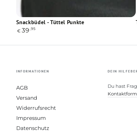
Snackbüdel
Snackbüdel - Tüttel Punkte
Regulärer
,95
39
-
€
Preis
Tüttel
Punkte
INFORMATIONEN
DEIN HILFEBE
Du hast Frag
AGB
Kontaktform
Versand
Widerrufsrecht
Impressum
Datenschutz