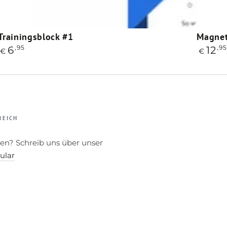
Trainingsblock
Magnet
Trainingsblock #1
Magnet
Regulärer
,95
Regulä
,9
6
12
#1
Handt
€
€
Preis
Preis
REICH
en? Schreib uns über unser
ular