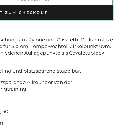
ZT ZUM CHECKOUT
ischung aus Pylone und Cavaletti. Du kannst sie
se für Slalom, Tempowechsel, Zirkelpunkt uvm.
chiedenen Auflagepunkte als Cavalettiblock,
ndling und platzsparend stapelbar.
atzsparende Allrounder von der
ingtraining.
, 30 cm
cm