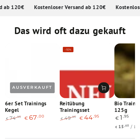
 ab 120€
Kostenloser Versand ab 120€
Kostenlose
Das wird oft dazu gekauft
–10%
AUSVERKAUFT
6er Set Trainings
Reitübung
Bio Traini
Kegel
Trainingsset
125g
,00
,95
Reguläre
,95
67
44
1
,95
,95
74
49
€
€
€
€
€
Preis
Regulärer
Verkaufspreis
Regulärer
Verkaufspreis
Stückprei
p
15
,60
/
k
€
Preis
Preis