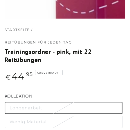
STARTSEITE
/
REITÜBUNGEN FÜR JEDEN TAG
Trainingsordner - pink, mit 22
Reitübungen
Regulärer
44
,95
AUSVERKAUFT
€
Preis
KOLLEKTION
Longenarbeit
Variante
ausverkauft
oder
nicht
Wenig Material
Variante
verfügbar
ausverkauft